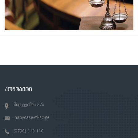
ᲙᲝᲜᲢᲐᲥᲢᲘ
მიცკევიჩის 27ბ
inanycase@ksc.ge
(0790) 110 110