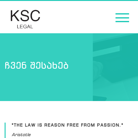
ᲩᲕᲔᲜ ᲨᲔᲡᲐᲮᲔᲑ
"THE LAW IS REASON FREE FROM PASSION."
Aristotle